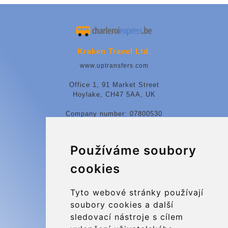
Kraken Travel Ltd.
www.uptransfers.com
Office 1, 91 Market Street
Hoylake, CH47 5AA, UK
Company number: 07800530
© 2026 Kraken Travel Ltd.
Používáme soubory
More
cookies
Blog
Update cookies preferences
Tyto webové stránky používají
soubory cookies a další
sledovací nástroje s cílem
Contact