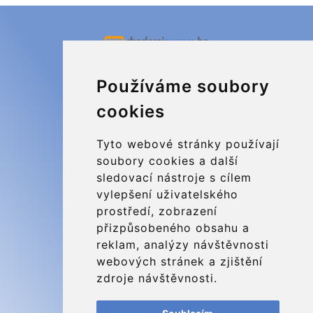
Kraken Travel Ltd.
Používáme soubory
www.uptransfers.com
cookies
Office 1, 91 Market Street
Hoylake, CH47 5AA, UK
Tyto webové stránky používají
Company number: 07800530
soubory cookies a další
sledovací nástroje s cílem
© 2026 Kraken Travel Ltd.
vylepšení uživatelského
prostředí, zobrazení
More
přizpůsobeného obsahu a
Blog
reklam, analýzy návštěvnosti
Update cookies preferences
webových stránek a zjištění
zdroje návštěvnosti.
Contact