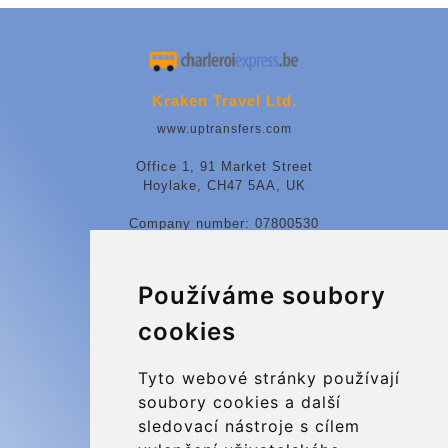
Kraken Travel Ltd.
www.uptransfers.com
Office 1, 91 Market Street
Hoylake, CH47 5AA, UK
Company number: 07800530
© 2026 Kraken Travel Ltd.
Používáme soubory
More
cookies
Blog
Update cookies preferences
Tyto webové stránky používají
soubory cookies a další
sledovací nástroje s cílem
Contact