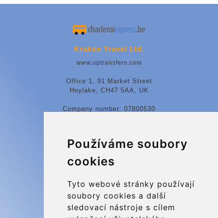
Kraken Travel Ltd.
www.uptransfers.com
Office 1, 91 Market Street
Hoylake, CH47 5AA, UK
Company number: 07800530
© 2026 Kraken Travel Ltd.
Používáme soubory
More
cookies
Blog
Update cookies preferences
Tyto webové stránky používají
soubory cookies a další
sledovací nástroje s cílem
Contact