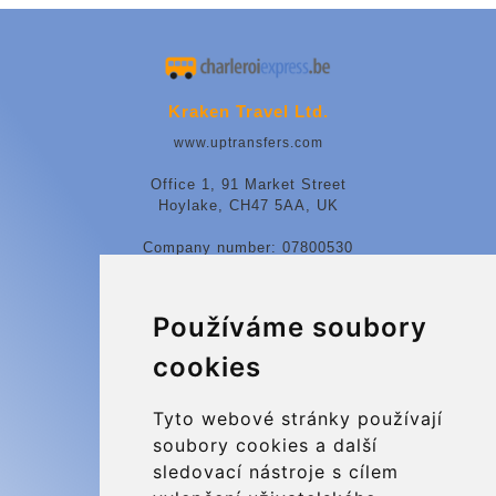
Kraken Travel Ltd.
www.uptransfers.com
Office 1, 91 Market Street
Hoylake, CH47 5AA, UK
Company number: 07800530
© 2026 Kraken Travel Ltd.
Používáme soubory
More
cookies
Blog
Update cookies preferences
Tyto webové stránky používají
soubory cookies a další
sledovací nástroje s cílem
Contact