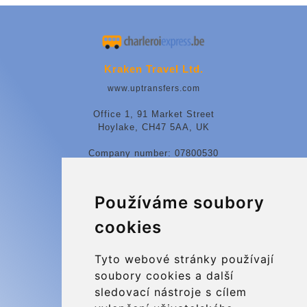
Kraken Travel Ltd.
www.uptransfers.com
Office 1, 91 Market Street
Hoylake, CH47 5AA, UK
Company number: 07800530
© 2026 Kraken Travel Ltd.
Používáme soubory
More
cookies
Blog
Update cookies preferences
Tyto webové stránky používají
soubory cookies a další
sledovací nástroje s cílem
Contact