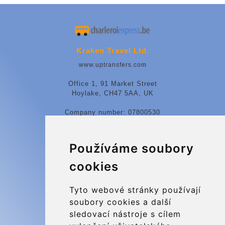
Kraken Travel Ltd.
www.uptransfers.com
Office 1, 91 Market Street
Hoylake, CH47 5AA, UK
Company number: 07800530
© 2026 Kraken Travel Ltd.
Používáme soubory
More
cookies
Blog
Update cookies preferences
Tyto webové stránky používají
soubory cookies a další
sledovací nástroje s cílem
Contact