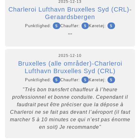
2025-12-13
Charleroi Lufthavn Bruxelles Syd (CRL)-
Geraardsbergen
Punktlighed:
Chauffør:
Køretøj:
5
5
5
""
2025-12-10
Bruxelles (alle områder)-Charleroi
Lufthavn Bruxelles Syd (CRL)
Punktlighed:
Chauffør:
Køretøj:
5
5
5
"Très bon transfert chauffeur à l’heure
professionnel et bonne conduite. Cependant il
faudrait peut être préciser que la dépose à
Charleroi ne se fait pas devant l’aéroport (il faut
marcher 5 à 10 minutes ce qui n’est pas énorme
en soit) Je recommande"