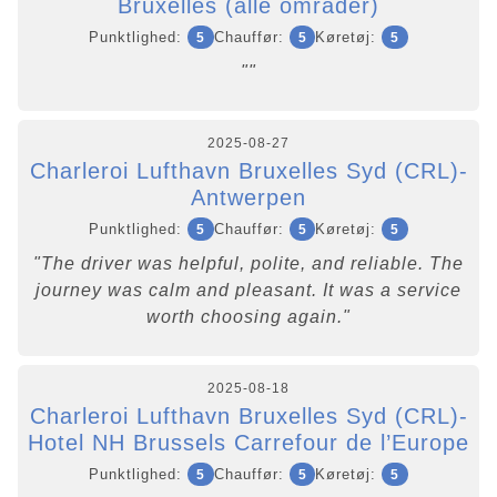
Bruxelles (alle områder)
Punktlighed:
Chauffør:
Køretøj:
5
5
5
""
2025-08-27
Charleroi Lufthavn Bruxelles Syd (CRL)-
Antwerpen
Punktlighed:
Chauffør:
Køretøj:
5
5
5
"The driver was helpful, polite, and reliable. The
journey was calm and pleasant. It was a service
worth choosing again."
2025-08-18
Charleroi Lufthavn Bruxelles Syd (CRL)-
Hotel NH Brussels Carrefour de l’Europe
Punktlighed:
Chauffør:
Køretøj:
5
5
5