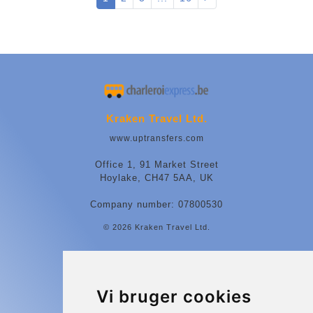
Kraken Travel Ltd.
www.uptransfers.com
Office 1, 91 Market Street
Hoylake, CH47 5AA, UK
Company number: 07800530
© 2026 Kraken Travel Ltd.
More
Blog
Vi bruger cookies
Update cookies preferences