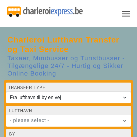
Charleroi Lufthavn Transfer
og Taxi Service
Taxaer, Minibusser og Turistbusser -
Tilgængelige 24/7 - Hurtig og Sikker
Online Booking
TRANSFER TYPE
LUFTHAVN
- please select -
BY