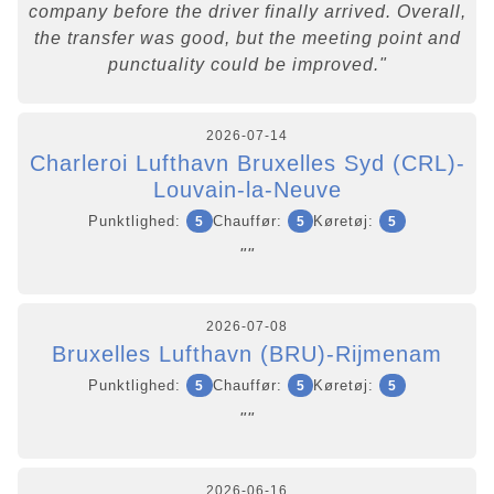
company before the driver finally arrived. Overall,
the transfer was good, but the meeting point and
punctuality could be improved."
2026-07-14
Charleroi Lufthavn Bruxelles Syd (CRL)-
Louvain-la-Neuve
Punktlighed:
Chauffør:
Køretøj:
5
5
5
""
2026-07-08
Bruxelles Lufthavn (BRU)-Rijmenam
Punktlighed:
Chauffør:
Køretøj:
5
5
5
""
2026-06-16