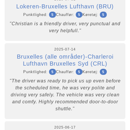
Lokeren-Bruxelles Lufthavn (BRU)
Punktlighed:
Chauffør:
Køretøj:
5
5
5
"Christian is a friendly driver, very punctual and
very helpfull."
2025-07-14
Bruxelles (alle områder)-Charleroi
Lufthavn Bruxelles Syd (CRL)
Punktlighed:
Chauffør:
Køretøj:
5
5
5
"The driver was ready to pick us up even before
the scheduled time, he was very polite and
driving very safely. The vehicle was very clean
and comfy. Highly recommended door-to-door
shuttle."
2025-06-17