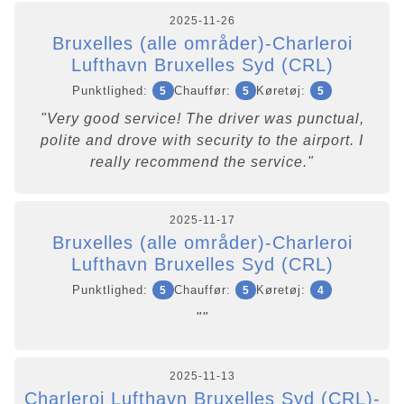
2025-11-26
Bruxelles (alle områder)-Charleroi
Lufthavn Bruxelles Syd (CRL)
Punktlighed:
Chauffør:
Køretøj:
5
5
5
"Very good service! The driver was punctual,
polite and drove with security to the airport. I
really recommend the service."
2025-11-17
Bruxelles (alle områder)-Charleroi
Lufthavn Bruxelles Syd (CRL)
Punktlighed:
Chauffør:
Køretøj:
5
5
4
""
2025-11-13
Charleroi Lufthavn Bruxelles Syd (CRL)-