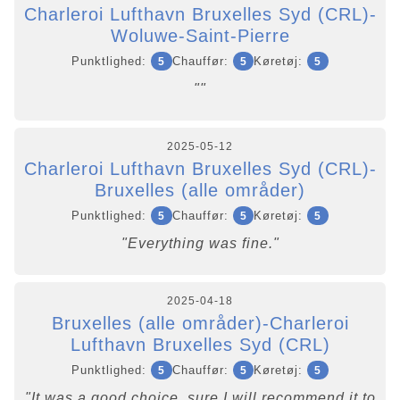
Charleroi Lufthavn Bruxelles Syd (CRL)-
Woluwe-Saint-Pierre
Punktlighed:
Chauffør:
Køretøj:
5
5
5
""
2025-05-12
Charleroi Lufthavn Bruxelles Syd (CRL)-
Bruxelles (alle områder)
Punktlighed:
Chauffør:
Køretøj:
5
5
5
"Everything was fine."
2025-04-18
Bruxelles (alle områder)-Charleroi
Lufthavn Bruxelles Syd (CRL)
Punktlighed:
Chauffør:
Køretøj:
5
5
5
"It was a good choice, sure I will recommend it to