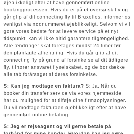
øjeblikkeligt efter at have gennemført online
bookingprocessen. Hvis du er på et oversøisk fly og
går glip af dit connecting fly til Bruxelles, informer os
venligst via nødnummeret øjeblikkeligt. Selvom vi vil
gøre vores bedste for at levere service på et nyt
tidspunkt, kan vi ikke altid garantere tilgængelighed.
Alle ændringer skal foretages mindst 24 timer før
den planlagte afhentning. Hvis du går glip af dit
connecting fly på grund af forsinkelse af dit tidligere
fly, tilhører ansvaret flyselskabet, og de bør dække
alle tab forårsaget af deres forsinkelse.
S: Kan jeg modtage en faktura?
S: Ja. Når du
booker din transfer service via vores hjemmeside,
har du mulighed for at tilføje dine firmaoplysninger.
Du vil modtage fakturaen øjeblikkeligt efter at have
gennemført online betaling.
S: Jeg er rejseagent og vil gerne betale på
forhånd for mine kunder. Hvordan kan jeg gøre