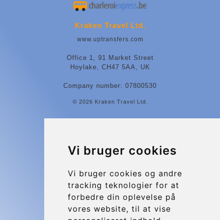
Kraken Travel Ltd.
www.uptransfers.com
Office 1, 91 Market Street
Hoylake, CH47 5AA, UK
Company number: 07800530
© 2026 Kraken Travel Ltd.
More
Blog
Vi bruger cookies
Update cookies preferences
Vi bruger cookies og andre
tracking teknologier for at
Contact
forbedre din oplevelse på
info@charleroiexpress.be
vores website, til at vise