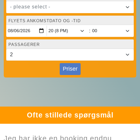
- please select -
FLYETS ANKOMSTDATO OG -TID
:
PASSAGERER
Priser
Ofte stillede spørgsmål
Jeg har ikke en booking endnu