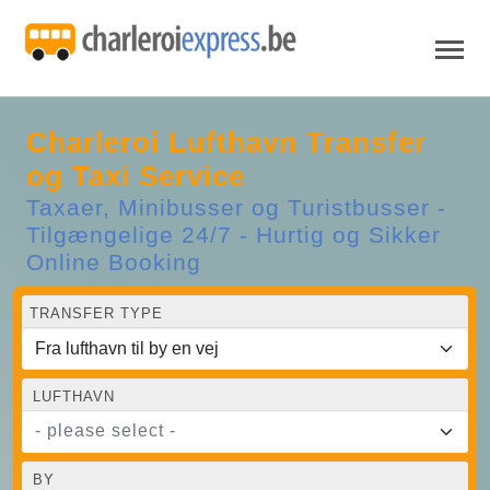
Charleroi Lufthavn Transfer
og Taxi Service
Taxaer, Minibusser og Turistbusser -
Tilgængelige 24/7 - Hurtig og Sikker
Online Booking
TRANSFER TYPE
LUFTHAVN
- please select -
BY