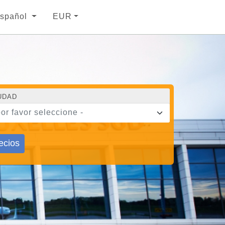
spañol
EUR
UDAD
por favor seleccione -
ecios