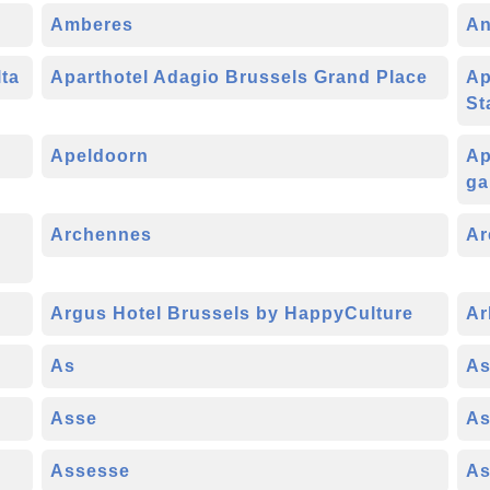
Amberes
An
ta
Aparthotel Adagio Brussels Grand Place
Ap
St
Apeldoorn
Ap
ga
,
Archennes
Ar
Argus Hotel Brussels by HappyCulture
Ar
As
As
Asse
As
Assesse
As