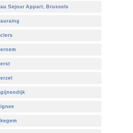
au Sejour Appart, Brussels
auraing
clers
ernem
erst
erzel
gijnendijk
ignee
ekegem