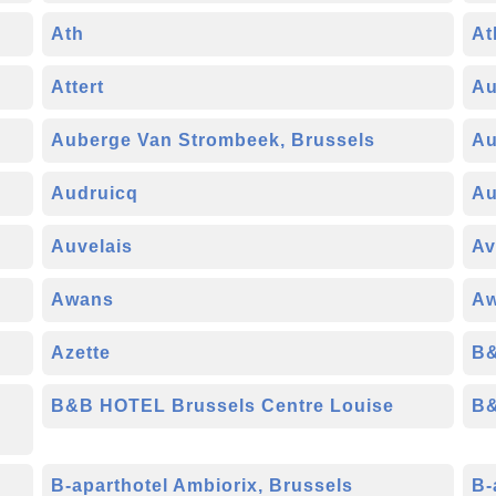
Ath
At
Attert
Au
Auberge Van Strombeek, Brussels
Au
Audruicq
Au
Auvelais
Av
Awans
A
Azette
B&
B&B HOTEL Brussels Centre Louise
B&
B-aparthotel Ambiorix, Brussels
B-