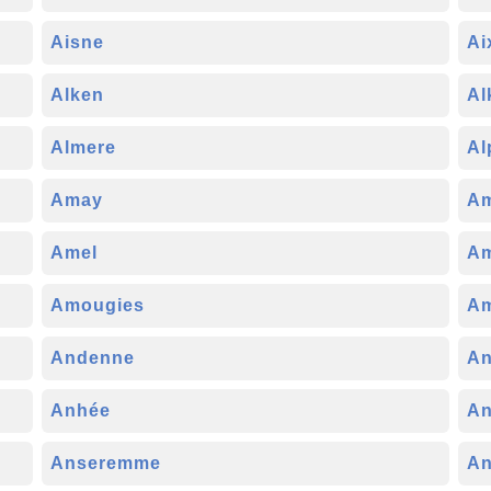
Aisne
Ai
Alken
Al
Almere
Al
Amay
Am
Amel
Am
Amougies
Am
Andenne
An
Anhée
An
Anseremme
An