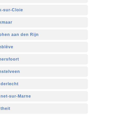
x-sur-Cloie
kmaar
phen aan den Rijn
blève
ersfoort
stelveen
derlecht
net-sur-Marne
theit