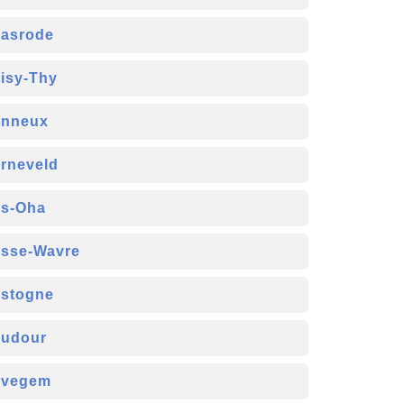
asrode
isy-Thy
nneux
rneveld
s-Oha
sse-Wavre
stogne
udour
avegem