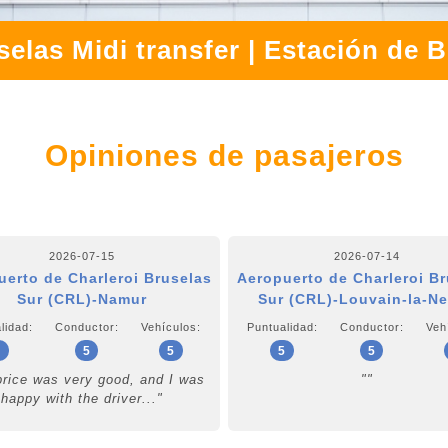
elas Midi transfer | Estación de B
Opiniones de pasajeros
2026-07-15
2026-07-14
uerto de Charleroi Bruselas
Aeropuerto de Charleroi Br
Sur (CRL)-Namur
Sur (CRL)-Louvain-la-N
lidad:
Conductor:
Vehículos:
Puntualidad:
Conductor:
Veh
3
5
5
5
5
price was very good, and I was
""
happy with the driver..."