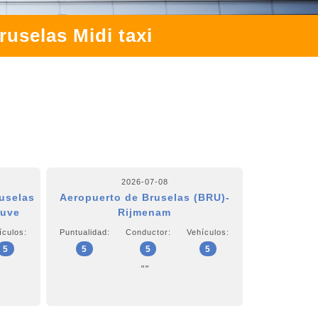
ruselas Midi taxi
2026-07-08
uselas
Aeropuerto de Bruselas (BRU)-
euve
Rijmenam
ículos:
Puntualidad:
Conductor:
Vehículos:
5
5
5
5
""