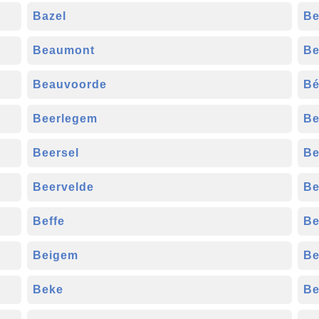
Bazel
Be
Beaumont
Be
Beauvoorde
Bé
Beerlegem
Be
Beersel
Be
Beervelde
Be
Beffe
Be
Beigem
Be
Beke
B