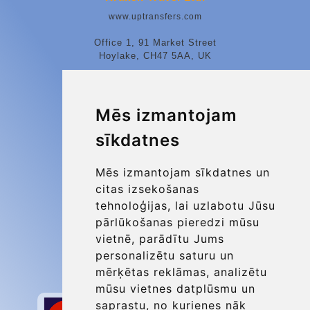
www.uptransfers.com
Office 1, 91 Market Street
Hoylake, CH47 5AA, UK
Company number: 07800530
© 2026 Kraken Travel Ltd.
Mēs izmantojam
sīkdatnes
More
Blog
Mēs izmantojam sīkdatnes un
Update cookies preferences
citas izsekošanas
tehnoloģijas, lai uzlabotu Jūsu
pārlūkošanas pieredzi mūsu
Contact
vietnē, parādītu Jums
info@charleroiexpress.be
personalizētu saturu un
mērķētas reklāmas, analizētu
Secure Payment with STRIPE
mūsu vietnes datplūsmu un
saprastu, no kurienes nāk