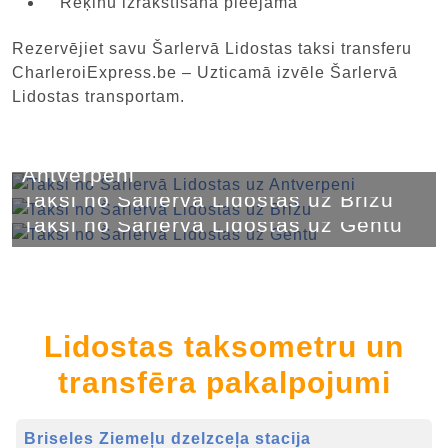
Rēķinu izrakstīšana pieejama
Rezervējiet savu Šarlervā Lidostas taksi transferu
CharleroiExpress.be – Uzticamā izvēle Šarlervā
Lidostas transportam.
Taksi no Šarlervā Lidostas uz
Antverpeni
Taksi no Šarlervā Lidostas uz Brižu
Taksi no Šarlervā Lidostas uz Gentu
Lidostas taksometru un
transfēra pakalpojumi
Briseles Ziemeļu dzelzceļa stacija