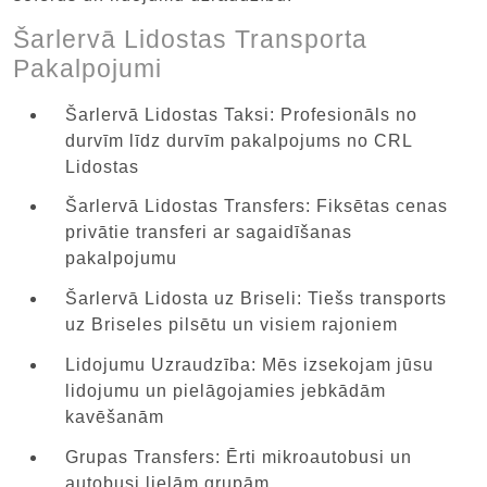
Šarlervā Lidostas Transporta
Pakalpojumi
Šarlervā Lidostas Taksi: Profesionāls no
durvīm līdz durvīm pakalpojums no CRL
Lidostas
Šarlervā Lidostas Transfers: Fiksētas cenas
privātie transferi ar sagaidīšanas
pakalpojumu
Šarlervā Lidosta uz Briseli: Tiešs transports
uz Briseles pilsētu un visiem rajoniem
Lidojumu Uzraudzība: Mēs izsekojam jūsu
lidojumu un pielāgojamies jebkādām
kavēšanām
Grupas Transfers: Ērti mikroautobusi un
autobusi lielām grupām