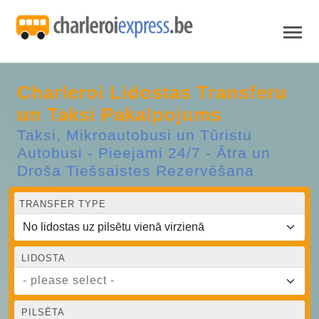
Charleroi Lidostas Transferu
un Taksi Pakalpojums
Taksi, Mikroautobusi un Tūristu
Autobusi - Pieejami 24/7 - Ātra un
Droša Tiešsaistes Rezervēšana
TRANSFER TYPE
LIDOSTA
- please select -
PILSĒTA