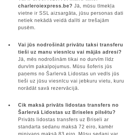
charleroiexpress.be?
Jā, mūsu tīmekļa
vietne ir SSL aizsargāta, jūsu personas dati
netiek nekādā veidā dalīti ar trešajām
pusēm.
Vai jūs nodrošināt privātu taksi transferu
tieši uz manu viesnīcu vai mājās adresi?
Jā, mēs nodrošinām tikai no durvīm līdz
durvīm pakalpojumus. Mūsu šoferis jūs
paņems no Šarlervā Lidostas un vedīs jūs
tieši uz jūsu viesnīcu vai jebkuru vietu, kuru
norādāt savā rezervācijā.
Cik maksā privāts lidostas transfers no
Šarlervā Lidostas uz Briseles pilsētu?
Privāts lidostas transfers uz Briseli ar
standarta sedanu maksā 72 eiro, kamēr
minivans maksā 83 eiro. Mūsu sedani var