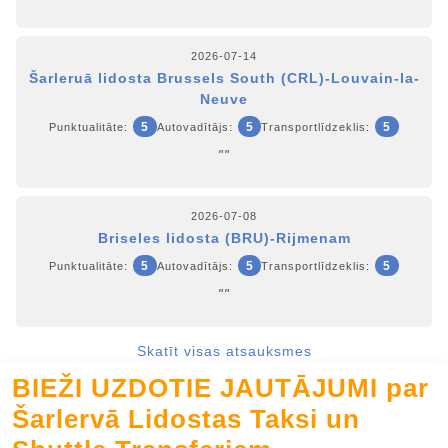
2026-07-14
Šarleruā lidosta Brussels South (CRL)-Louvain-la-
Neuve
5
5
5
Punktualitāte:
Autovadītājs:
Transportlīdzeklis:
""
2026-07-08
Briseles lidosta (BRU)-Rijmenam
5
5
5
Punktualitāte:
Autovadītājs:
Transportlīdzeklis:
""
Skatīt visas atsauksmes
BIEŽI UZDOTIE JAUTĀJUMI par
Šarlervā Lidostas Taksi un