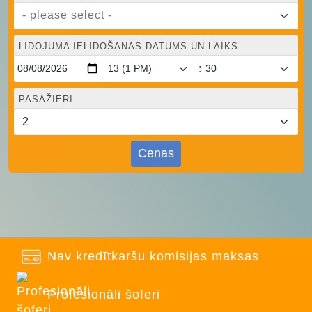
- please select -
LIDOJUMA IELIDOŠANAS DATUMS UN LAIKS
:
PASAŽIERI
Cenas
Nav kredītkaršu komisijas maksas
Profesionāli šoferi