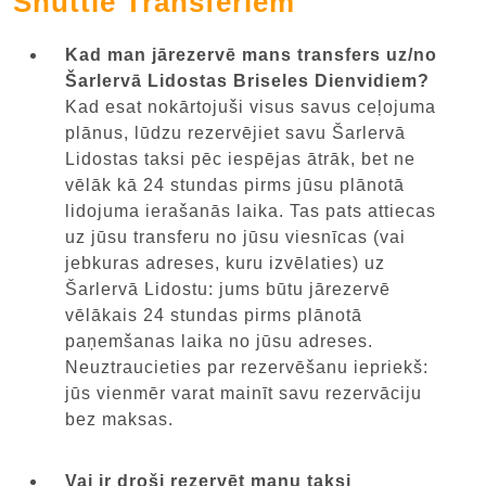
Shuttle Transferiem
Kad man jārezervē mans transfers uz/no
Šarlervā Lidostas Briseles Dienvidiem?
Kad esat nokārtojuši visus savus ceļojuma
plānus, lūdzu rezervējiet savu Šarlervā
Lidostas taksi pēc iespējas ātrāk, bet ne
vēlāk kā 24 stundas pirms jūsu plānotā
lidojuma ierašanās laika. Tas pats attiecas
uz jūsu transferu no jūsu viesnīcas (vai
jebkuras adreses, kuru izvēlaties) uz
Šarlervā Lidostu: jums būtu jārezervē
vēlākais 24 stundas pirms plānotā
paņemšanas laika no jūsu adreses.
Neuztraucieties par rezervēšanu iepriekš:
jūs vienmēr varat mainīt savu rezervāciju
bez maksas.
Vai ir droši rezervēt manu taksi