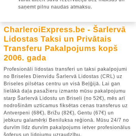
saņemt pilnu naudas atmaksu.
CharleroiExpress.be - Šarlervā
Lidostas Taksi un Privātais
Transferu Pakalpojums kopš
2006. gada
Profesionāli lidostas transferi un taksi pakalpojumi
no Briseles Dienvidu Šarlervā Lidostas (CRL) uz
Briseles pilsētas centru un visā Beļģijā. Lai gan
lielākā daļa pasažieru izmanto mūsu pakalpojumu
starp Šarlervā Lidostu un Briseli (no 52€), mēs arī
nodrošinām uzticamus fiksētas cenas transferus uz
Antverpeni (68€), Brižu (82€), Gentu (67€) un
jebkuru galamērķi Beniluksa reģionā. Mūsu 24/7 no
durvīm līdz durvīm pakalpojums ietver profesionālus
šoferus un lidojumu uzraudzību.