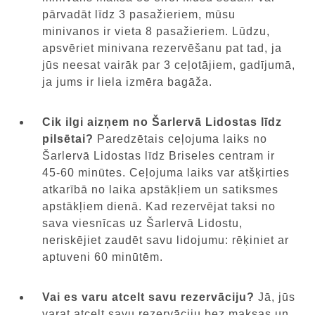
pārvadāt līdz 3 pasažieriem, mūsu
minivanos ir vieta 8 pasažieriem. Lūdzu,
apsvēriet minivana rezervēšanu pat tad, ja
jūs neesat vairāk par 3 ceļotājiem, gadījumā,
ja jums ir liela izmēra bagāža.
Cik ilgi aizņem no Šarlervā Lidostas līdz
pilsētai?
Paredzētais ceļojuma laiks no
Šarlervā Lidostas līdz Briseles centram ir
45-60 minūtes. Ceļojuma laiks var atšķirties
atkarībā no laika apstākļiem un satiksmes
apstākļiem dienā. Kad rezervējat taksi no
sava viesnīcas uz Šarlervā Lidostu,
neriskējiet zaudēt savu lidojumu: rēķiniet ar
aptuveni 60 minūtēm.
Vai es varu atcelt savu rezervāciju?
Jā, jūs
varat atcelt savu rezervāciju bez maksas un