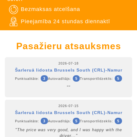
Bezmaksas atcelšana
Pieejamība 24 stundas diennaktī
Pasažieru atsauksmes
2026-07-18
Šarleruā lidosta Brussels South (CRL)-Namur
3
5
5
Punktualitāte:
Autovadītājs:
Transportlīdzeklis:
""
2026-07-15
Šarleruā lidosta Brussels South (CRL)-Namur
3
5
5
Punktualitāte:
Autovadītājs:
Transportlīdzeklis:
"The price was very good, and I was happy with the
driver..."