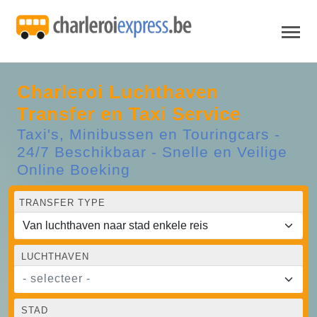
Charleroi Luchthaven
Transfer en Taxi Service
Taxi's, Minibussen en Touringcars -
24/7 Beschikbaar - Snelle en Veilige
Online Boeking
TRANSFER TYPE
LUCHTHAVEN
- selecteer -
STAD