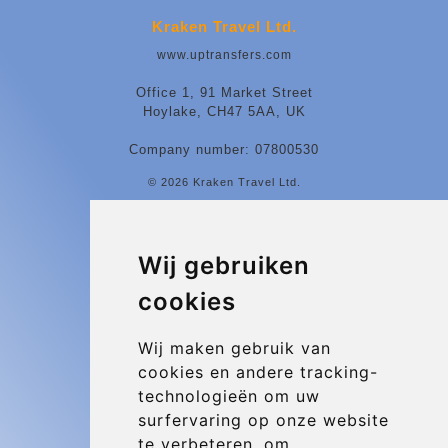
Kraken Travel Ltd.
www.uptransfers.com
Office 1, 91 Market Street
Hoylake, CH47 5AA, UK
Company number: 07800530
© 2026 Kraken Travel Ltd.
More
Luchthaven Ontmoetingsplaats
Wij gebruiken
Contact
cookies
Blog
Wij maken gebruik van
Update cookies preferences
cookies en andere tracking-
technologieën om uw
surfervaring op onze website
Contact
te verbeteren, om