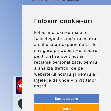
Company number: 07800530
© 2026 Kraken Travel Ltd.
Folosim cookie-uri
More
Blog
Folosim cookie-uri și alte
Update cookies preferences
tehnologii de urmărire pentru
a îmbunătăți experiența ta de
navigare pe website-ul nostru,
Contact
pentru afișa conținut și
info@charleroiexpress.be
reclame personalizate, pentru
a analiza traficul de pe
Secure Payment with STRIPE
website-ul nostru și pentru a
înțelege de unde vin vizitatorii
noștri.
Sunt de acord
Refuz