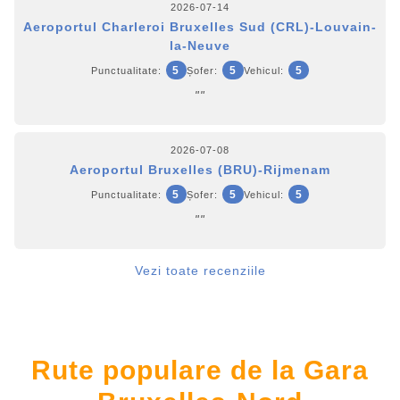
2026-07-14
Aeroportul Charleroi Bruxelles Sud (CRL)-Louvain-
la-Neuve
5
5
5
Punctualitate:
Șofer:
Vehicul:
""
2026-07-08
Aeroportul Bruxelles (BRU)-Rijmenam
5
5
5
Punctualitate:
Șofer:
Vehicul:
""
Vezi toate recenziile
Rute populare de la Gara