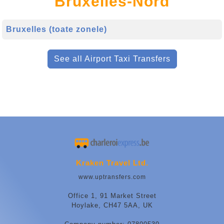
Bruxelles-Nord
Bruxelles (toate zonele)
See all Airport Taxi Transfers
Kraken Travel Ltd.
www.uptransfers.com
Office 1, 91 Market Street
Hoylake, CH47 5AA, UK