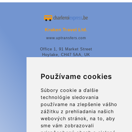
Kraken Travel Ltd.
www.uptransfers.com
Office 1, 91 Market Street
Hoylake, CH47 5AA, UK
Company number: 07800530
Používame cookies
© 2026 Kraken Travel Ltd.
More
Súbory cookie a ďalšie
technológie sledovania
Blog
používame na zlepšenie vášho
Update cookies preferences
zážitku z prehliadania našich
webových stránok, na to, aby
sme vám zobrazovali
Contact