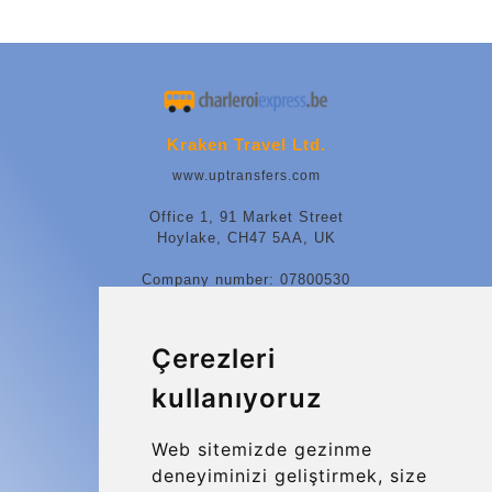
Kraken Travel Ltd.
www.uptransfers.com
Office 1, 91 Market Street
Hoylake, CH47 5AA, UK
Company number: 07800530
© 2026 Kraken Travel Ltd.
Çerezleri
More
kullanıyoruz
Blog
Update cookies preferences
Web sitemizde gezinme
deneyiminizi geliştirmek, size