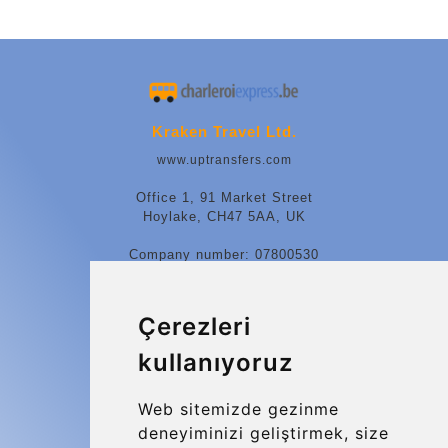
Kraken Travel Ltd.
www.uptransfers.com
Office 1, 91 Market Street
Hoylake, CH47 5AA, UK
Company number: 07800530
© 2026 Kraken Travel Ltd.
Çerezleri
More
kullanıyoruz
Blog
Update cookies preferences
Web sitemizde gezinme
deneyiminizi geliştirmek, size