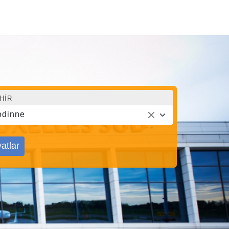
HIR
odinne
yatlar