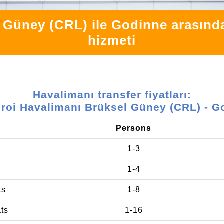
 Güney (CRL) ile Godinne arasında 
hizmeti
Havalimanı transfer fiyatları:
eroi Havalimanı Brüksel Güney (CRL) - G
Persons
1-3
1-4
ts
1-8
ats
1-16