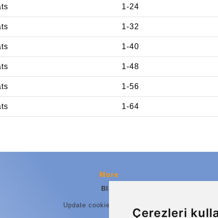
ats
1-24
ats
1-32
ats
1-40
ats
1-48
ats
1-56
ats
1-64
More
Blog
Update cookies preferences
Çerezleri kull