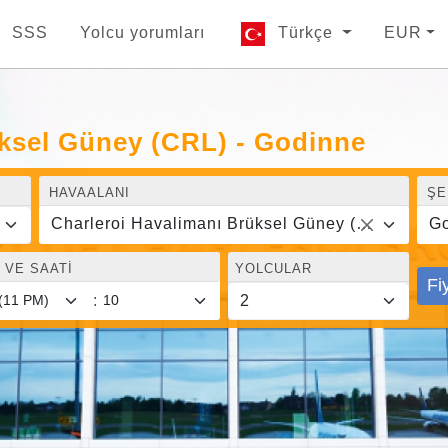
SSS
Yolcu yorumları
Türkçe
EUR
üksel Güney (CRL) - Godinne
HAVAALANI
ŞE
Charleroi Havalimanı Brüksel Güney (CRL)
G
 VE SAATI
YOLCULAR
Fi
: