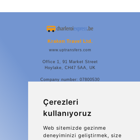
Kraken Travel Ltd.
www.uptransfers.com
Office 1, 91 Market Street
Hoylake, CH47 5AA, UK
Company number: 07800530
© 2026 Kraken Travel Ltd.
Çerezleri
More
kullanıyoruz
Blog
Update cookies preferences
Web sitemizde gezinme
deneyiminizi geliştirmek, size