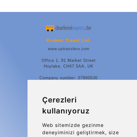
Kraken Travel Ltd.
www.uptransfers.com
Office 1, 91 Market Street
Hoylake, CH47 5AA, UK
Company number: 07800530
© 2026 Kraken Travel Ltd.
Çerezleri
More
kullanıyoruz
Blog
Update cookies preferences
Web sitemizde gezinme
deneyiminizi geliştirmek, size