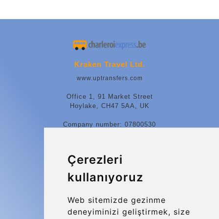
Kraken Travel Ltd.
www.uptransfers.com
Office 1, 91 Market Street
Hoylake, CH47 5AA, UK
Company number: 07800530
© 2026 Kraken Travel Ltd.
Çerezleri
More
kullanıyoruz
Blog
Update cookies preferences
Web sitemizde gezinme
deneyiminizi geliştirmek, size