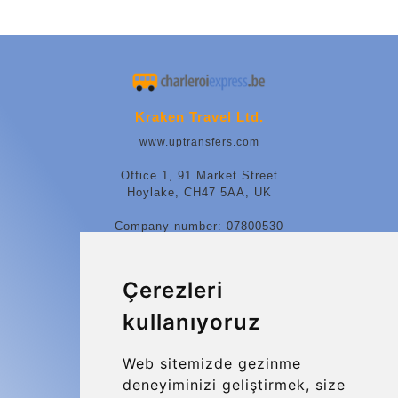
Kraken Travel Ltd.
www.uptransfers.com
Office 1, 91 Market Street
Hoylake, CH47 5AA, UK
Company number: 07800530
© 2026 Kraken Travel Ltd.
Çerezleri
More
kullanıyoruz
Blog
Update cookies preferences
Web sitemizde gezinme
deneyiminizi geliştirmek, size