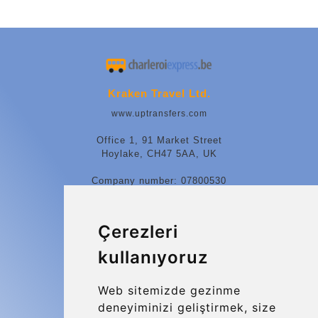
Kraken Travel Ltd.
www.uptransfers.com
Office 1, 91 Market Street
Hoylake, CH47 5AA, UK
Company number: 07800530
© 2026 Kraken Travel Ltd.
Çerezleri
More
kullanıyoruz
Blog
Update cookies preferences
Web sitemizde gezinme
deneyiminizi geliştirmek, size