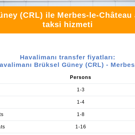
üney (CRL) ile Merbes-le-Château a
taksi hizmeti
Havalimanı transfer fiyatları:
Havalimanı Brüksel Güney (CRL) - Merbes
Persons
1-3
1-4
ts
1-8
ats
1-16