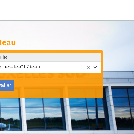
teau
HIR
rbes-le-Château
yatlar