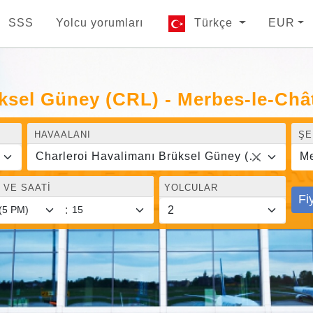
SSS
Yolcu yorumları
Türkçe
EUR
üksel Güney (CRL) - Merbes-le-Châ
HAVAALANI
ŞE
Charleroi Havalimanı Brüksel Güney (CRL)
Me
 VE SAATI
YOLCULAR
Fi
: