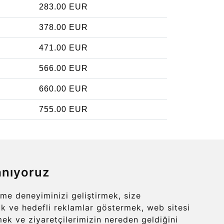
283.00 EUR
378.00 EUR
471.00 EUR
566.00 EUR
660.00 EUR
755.00 EUR
anıyoruz
Contact
info@charleroiexpress.be
me deneyiminizi geliştirmek, size
erik ve hedefli reklamlar göstermek, web sitesi
mek ve ziyaretçilerimizin nereden geldiğini
Secure Payment with STRIPE