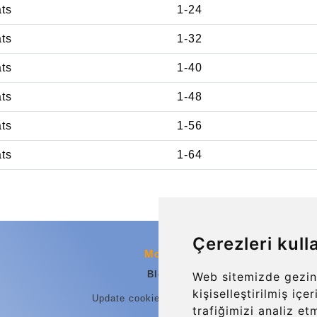
ats
1-24
ats
1-32
ats
1-40
ats
1-48
ats
1-56
ats
1-64
Çerezleri kull
More
Blog
Web sitemizde gezin
kişiselleştirilmiş iç
Update cookies preferences
trafiğimizi analiz et