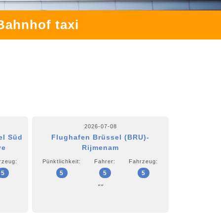
Bahnhof taxi
2026-07-08
el Süd
Flughafen Brüssel (BRU)-
ve
Rijmenam
rzeug:
Pünktlichkeit:
Fahrer:
Fahrzeug:
5
5
5
5
""