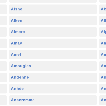
Aisne
Ai
Alken
Al
Almere
Al
Amay
Am
Amel
Am
Amougies
Am
Andenne
An
Anhée
An
Anseremme
An