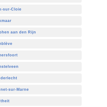
x-sur-Cloie
kmaar
phen aan den Rijn
blève
ersfoort
stelveen
derlecht
net-sur-Marne
theit