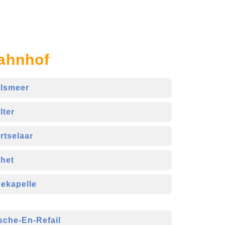
Bahnhof
lsmeer
lter
rtselaar
het
ekapelle
sche-En-Refail