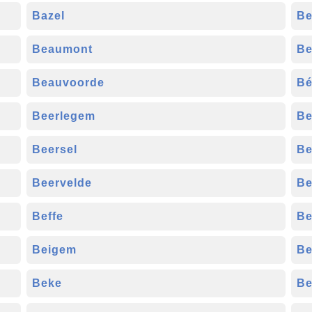
Bazel
Be
Beaumont
Be
Beauvoorde
Bé
Beerlegem
Be
Beersel
Be
Beervelde
Be
Beffe
Be
Beigem
Be
Beke
B