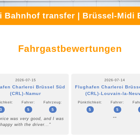
i Bahnhof transfer | Brüssel-Midi 
Fahrgastbewertungen
2026-07-15
2026-07-14
afen Charleroi Brüssel Süd
Flughafen Charleroi Brüss
(CRL)-Namur
(CRL)-Louvain-la-Neu
ichkeit:
Fahrer:
Fahrzeug:
Pünktlichkeit:
Fahrer:
Fah
3
5
5
5
5
price was very good, and I was
""
happy with the driver..."