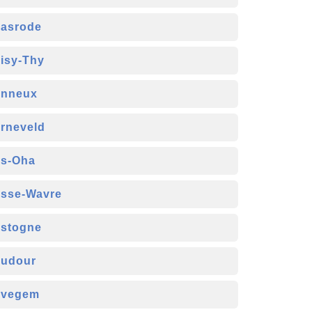
asrode
isy-Thy
nneux
rneveld
s-Oha
sse-Wavre
stogne
udour
avegem