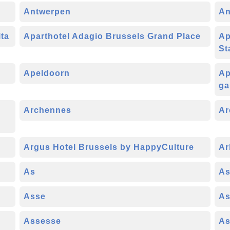
Antwerpen
An
ta
Aparthotel Adagio Brussels Grand Place
Ap
St
Apeldoorn
Ap
ga
,
Archennes
Ar
Argus Hotel Brussels by HappyCulture
Ar
As
As
Asse
As
Assesse
As