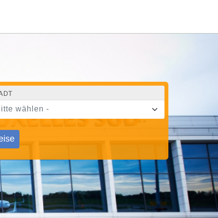
ADT
bitte wählen -
eise