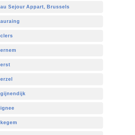
au Sejour Appart, Brussels
auraing
clers
ernem
erst
erzel
gijnendijk
ignee
ekegem