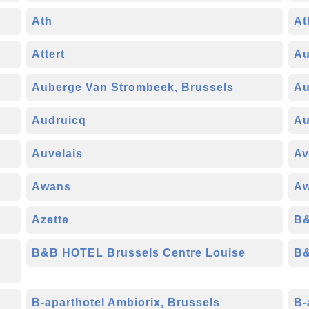
Ath
At
Attert
Au
Auberge Van Strombeek, Brussels
Au
Audruicq
Au
Auvelais
Av
Awans
A
Azette
B&
B&B HOTEL Brussels Centre Louise
B&
B-aparthotel Ambiorix, Brussels
B-