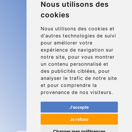
Nous utilisons des
Office 1, 91 Market Street
Hoylake, CH47 5AA, UK
cookies
Company number: 07800530
Nous utilisons des cookies et
© 2026 Kraken Travel Ltd.
d'autres technologies de suivi
pour améliorer votre
More
expérience de navigation sur
Nos Véhicules
notre site, pour vous montrer
Contact
un contenu personnalisé et
des publicités ciblées, pour
Blog
analyser le trafic de notre site
Update cookies preferences
et pour comprendre la
provenance de nos visiteurs.
Contact
J'accepte
info@charleroiexpress.be
Je refuse
Secure Payment with STRIPE
Changer mes préférences