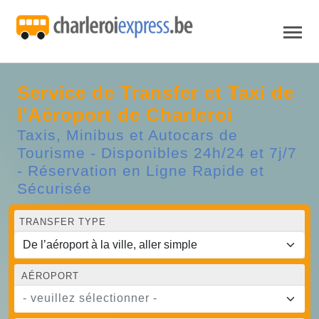
Service de Transfer et Taxi de
l'Aéroport de Charleroi
Taxis, Minibus et Autocars de
Tourisme - Disponibles 24h/24 et 7j/7
- Réservation en Ligne Rapide et
Sécurisée
TRANSFER TYPE
AÉROPORT
- veuillez sélectionner -