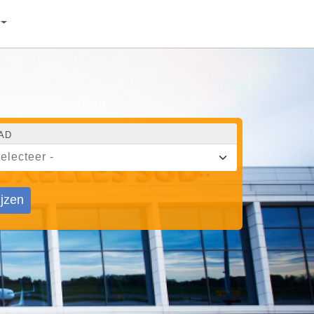
AD
selecteer -
ijzen