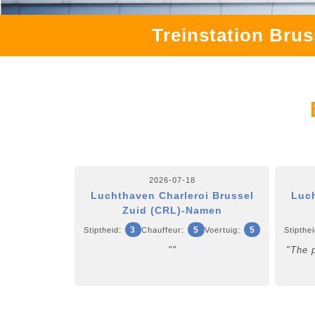
Treinstation Brus
2026-07-18
Luchthaven Charleroi Brussel
Luch
Zuid (CRL)-Namen
3
5
5
Stiptheid:
Chauffeur:
Voertuig:
Stipthei
""
"The 