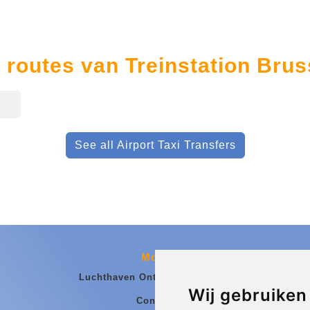
 routes van Treinstation Bru
See all Airport Taxi Transfers
More
Luchthaven Ontmoetingsplaats
Wij gebruiken
Contact