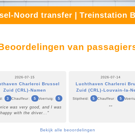
sel-Noord transfer | Treinstation 
Beoordelingen van passagier
2026-07-15
2026-07-14
thaven Charleroi Brussel
Luchthaven Charleroi Br
Zuid (CRL)-Namen
Zuid (CRL)-Louvain-la-N
3
5
5
5
5
d:
Chauffeur:
Voertuig:
Stiptheid:
Chauffeur:
Voertu
price was very good, and I was
""
happy with the driver..."
Bekijk alle beoordelingen