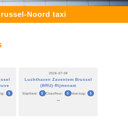
Brussel-Noord taxi
s
2026-07-08
ussel
Luchthaven Zaventem Brussel
euve
(BRU)-Rijmenam
5
5
5
5
ig:
Stiptheid:
Chauffeur:
Voertuig:
""