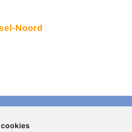
ssel-Noord
Contact
info@charleroiexpress.be
 cookies